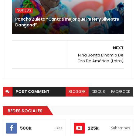
NOTICIAS
Poncho Zuleta “Cantas mejor que Peter y Silvestre
Dangond”.
NEXT
Niña Bonita Binomio De
Oro De América (Letra)
POST
COMMENT
BLOGGER
DISQUS
FACEBOOK
REDES SOCIALES
500k
225k
Likes
Subscribes