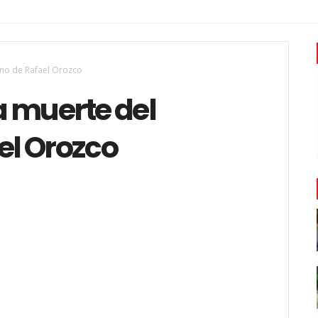
ano de Rafael Orozco
a muerte del
el Orozco