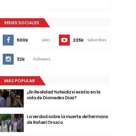
REDES SOCIALES
500k
225k
Likes
Subscribes
32k
Followers
MÁS POPULAR
¿En Realidad Yurleidiz si existio en la
vida de Diomedes Diaz?
La verdad sobre la muerte del hermano
de Rafael Orozco