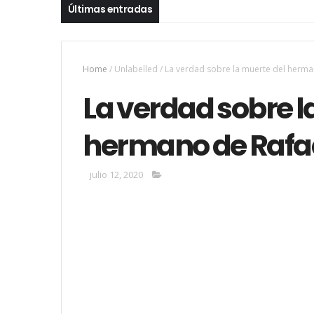
Últimas entradas
Home
/
Unlabelled
/
La verdad sobre la muerte del herm
La verdad sobre l
hermano de Rafa
julio 12, 2020