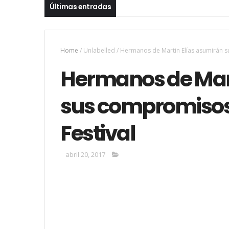
Últimas entradas
Home
/
Unlabelled
/
Hermanos de Martin Elías asumirán s
Hermanos de Mart
sus compromisos
Festival
abril 20, 2017