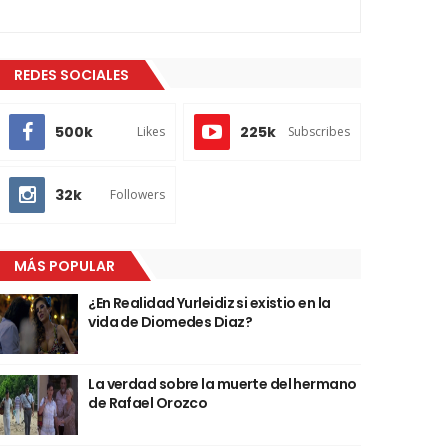
REDES SOCIALES
500k
225k
Likes
Subscribes
32k
Followers
MÁS POPULAR
¿En Realidad Yurleidiz si existio en la
vida de Diomedes Diaz?
La verdad sobre la muerte del hermano
de Rafael Orozco