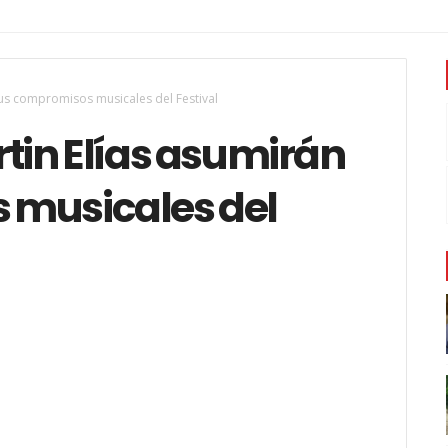
us compromisos musicales del Festival
in Elías asumirán
 musicales del