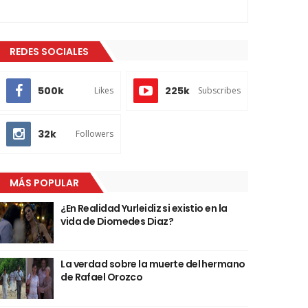
REDES SOCIALES
500k
225k
Likes
Subscribes
32k
Followers
MÁS POPULAR
¿En Realidad Yurleidiz si existio en la
vida de Diomedes Diaz?
La verdad sobre la muerte del hermano
de Rafael Orozco