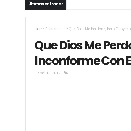
Últimas entradas
Home
/
Unlabelled
/
Que Dios Me Perdone, Pero Estoy In
Que Dios Me Perdo
Inconforme Con E
abril 18, 2017