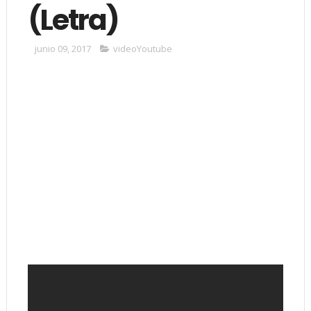
(Letra)
junio 09, 2017
videoYoutube