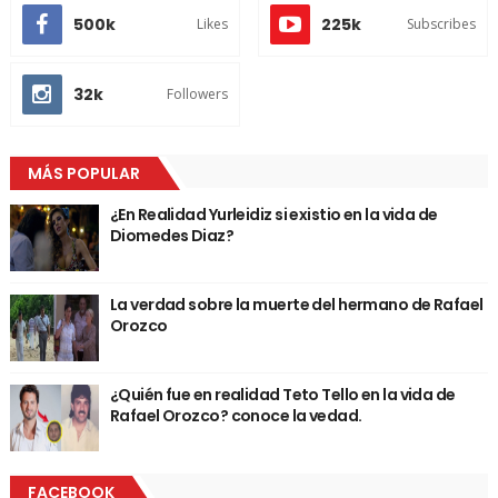
500k
225k
Likes
Subscribes
32k
Followers
MÁS POPULAR
¿En Realidad Yurleidiz si existio en la vida de
Diomedes Diaz?
La verdad sobre la muerte del hermano de Rafael
Orozco
¿Quién fue en realidad Teto Tello en la vida de
Rafael Orozco? conoce la vedad.
FACEBOOK