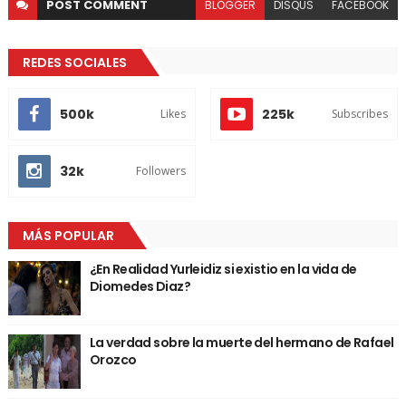
POST
COMMENT
BLOGGER
DISQUS
FACEBOOK
REDES SOCIALES
500k
225k
Likes
Subscribes
32k
Followers
MÁS POPULAR
¿En Realidad Yurleidiz si existio en la vida de
Diomedes Diaz?
La verdad sobre la muerte del hermano de Rafael
Orozco