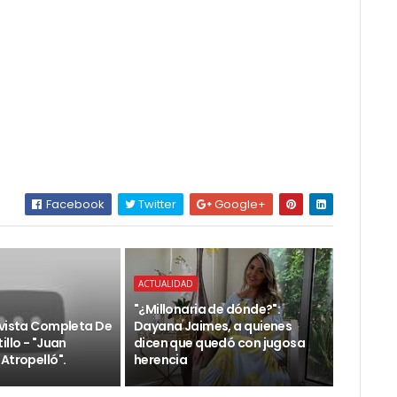
Facebook
Twitter
Google+
ACTUALIDAD
"¿Millonaria de dónde?":
evista Completa De
Dayana Jaimes, a quienes
illo - "Juan
dicen que quedó con jugosa
Atropelló".
herencia