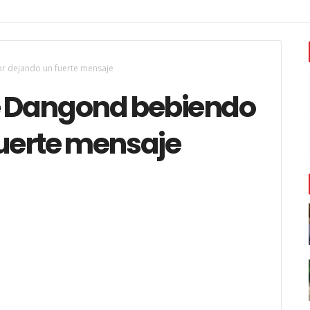
or dejando un fuerte mensaje
re Dangond bebiendo
fuerte mensaje