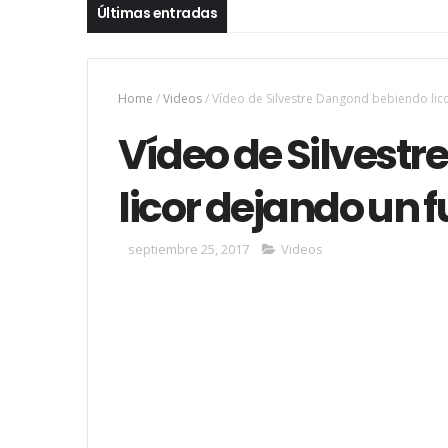
Últimas entradas
Home
/
Videos
/
Vídeo de Silvestre Dangond bebiendo lic
Vídeo de Silvest
licor dejando un 
septiembre 25, 2017
Videos