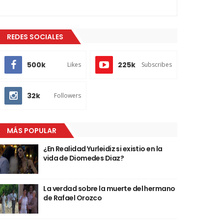
REDES SOCIALES
500k
225k
Likes
Subscribes
32k
Followers
MÁS POPULAR
¿En Realidad Yurleidiz si existio en la
vida de Diomedes Diaz?
La verdad sobre la muerte del hermano
de Rafael Orozco