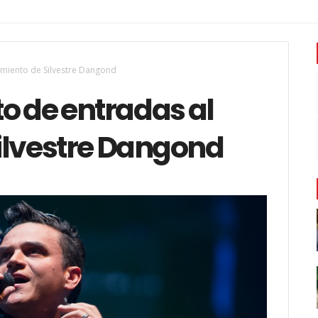
amiento de Silvestre Dangond
o de entradas al
ilvestre Dangond