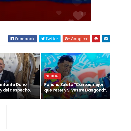
Facebook
Twitter
Google+
NOTICIAS
cantante Darío
Poncho Zuleta “Cantas mejor
ey del despecho.
que Peter y Silvestre Dangond”.