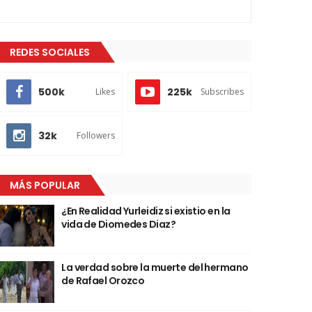
REDES SOCIALES
500k
225k
Likes
Subscribes
32k
Followers
MÁS POPULAR
¿En Realidad Yurleidiz si existio en la
vida de Diomedes Diaz?
La verdad sobre la muerte del hermano
de Rafael Orozco