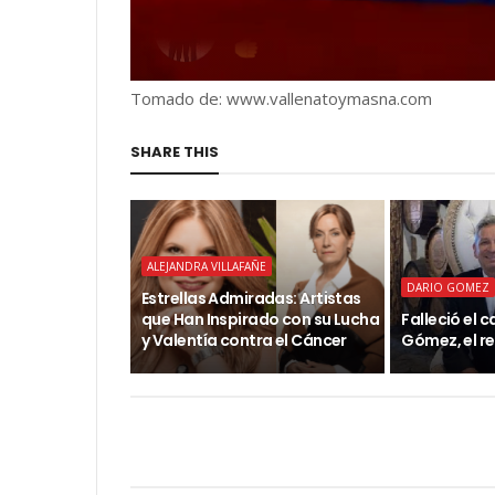
Tomado de: www.vallenatoymasna.com
SHARE THIS
ALEJANDRA VILLAFAÑE
DARIO GOMEZ
Estrellas Admiradas: Artistas
que Han Inspirado con su Lucha
Falleció el 
y Valentía contra el Cáncer
Gómez, el r