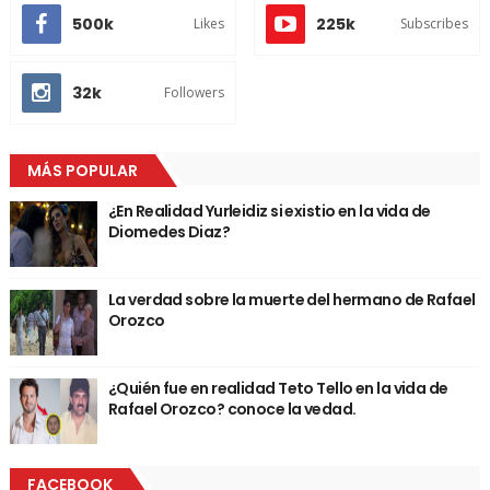
500k
225k
Likes
Subscribes
32k
Followers
MÁS POPULAR
¿En Realidad Yurleidiz si existio en la vida de
Diomedes Diaz?
La verdad sobre la muerte del hermano de Rafael
Orozco
¿Quién fue en realidad Teto Tello en la vida de
Rafael Orozco? conoce la vedad.
FACEBOOK