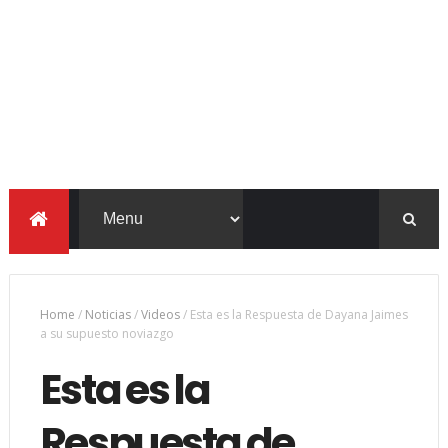
Home
/
Noticias
/
Videos
/
Esta es la Respuesta de Dayana Jaimes
a su supuesto noviazgo
Esta es la
Respuesta de