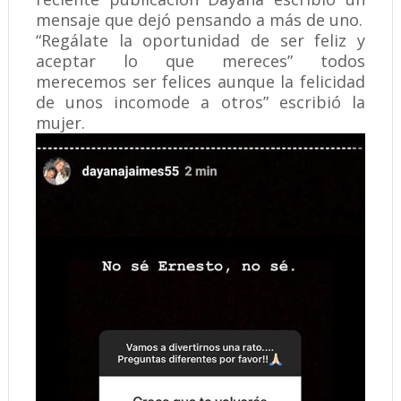
mensaje que dejó pensando a más de uno.
“Regálate la oportunidad de ser feliz y
aceptar lo que mereces” todos
merecemos ser felices aunque la felicidad
de unos incomode a otros” escribió la
mujer.