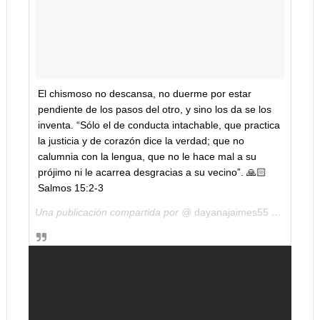
El chismoso no descansa, no duerme por estar
pendiente de los pasos del otro, y sino los da se los
inventa. “Sólo el de conducta intachable, que practica
la justicia y de corazón dice la verdad; que no
calumnia con la lengua, que no le hace mal a su
prójimo ni le acarrea desgracias a su vecino”. 🙏🏻
Salmos 15:2-3
Una publicación compartida por @
dayanajaimes55
el
6 de Ag