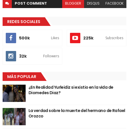
POST
COMMENT
BLOGGER
DISQUS
FACEBOOK
REDES SOCIALES
500k
225k
Likes
Subscribes
32k
Followers
MÁS POPULAR
¿En Realidad Yurleidiz si existio en la vida de
Diomedes Diaz?
La verdad sobre la muerte del hermano de Rafael
Orozco