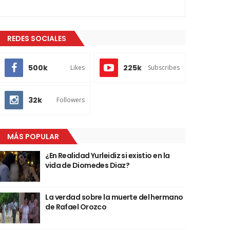
REDES SOCIALES
500k
225k
Likes
Subscribes
32k
Followers
MÁS POPULAR
¿En Realidad Yurleidiz si existio en la
vida de Diomedes Diaz?
La verdad sobre la muerte del hermano
de Rafael Orozco