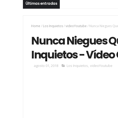
Últimas entradas
Home
/
Los Inquietos
/
videoYoutube
/
Nunca Niegues Que 
Nunca Niegues Qu
Inquietos - Vídeo 
agosto 01, 2018
Los Inquietos
,
videoYoutube