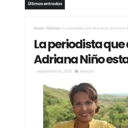
Últimas entradas
Home
/
Noticias
/
La periodista que descubrió que Doris 
La periodista que
Adriana Niño est
septiembre 05, 2018
Noticias