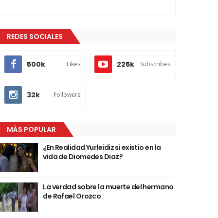
REDES SOCIALES
500k
225k
Likes
Subscribes
32k
Followers
MÁS POPULAR
¿En Realidad Yurleidiz si existio en la
vida de Diomedes Diaz?
La verdad sobre la muerte del hermano
de Rafael Orozco