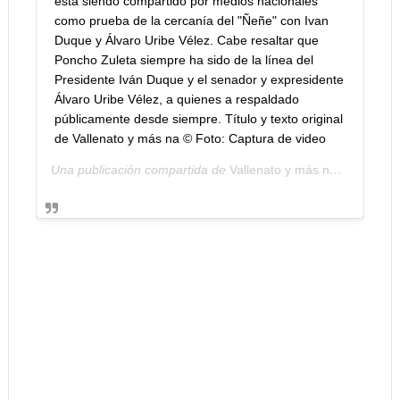
está siendo compartido por medios nacionales
como prueba de la cercanía del "Ñeñe" con Ivan
Duque y Álvaro Uribe Vélez. Cabe resaltar que
Poncho Zuleta siempre ha sido de la línea del
Presidente Iván Duque y el senador y expresidente
Álvaro Uribe Vélez, a quienes a respaldado
públicamente desde siempre. Título y texto original
de Vallenato y más na © Foto: Captura de video
Una publicación compartida de
Vallenato y más na
(@vallena