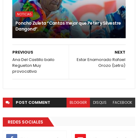
NOTICIAS
Poncho Zuleta “Cantas mejor que Peter y Silvestre
Dangond”.
PREVIOUS
NEXT
Ana Del Castillo bailo
Estar Enamorado Rafael
Regueton Muy
Orozo (Letra)
provocativa
POST
COMMENT
BLOGGER
DISQUS
FACEBOOK
REDES SOCIALES