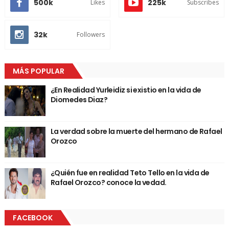
500k
225k
Likes
Subscribes
32k
Followers
MÁS POPULAR
¿En Realidad Yurleidiz si existio en la vida de
Diomedes Diaz?
La verdad sobre la muerte del hermano de Rafael
Orozco
¿Quién fue en realidad Teto Tello en la vida de
Rafael Orozco? conoce la vedad.
FACEBOOK