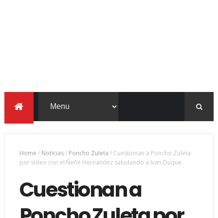
Home
/
Noticias
/
Poncho Zuleta
/
Cuestionan a Poncho Zuleta
por vídeo con el Ñeñe Hernandez saludando a Ivan Duque.
Cuestionan a
Poncho Zuleta por