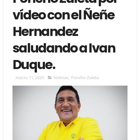
vídeo con el Ñeñe
Hernandez
saludando a Ivan
Duque.
marzo 11, 2020
Noticias
,
Poncho Zuleta