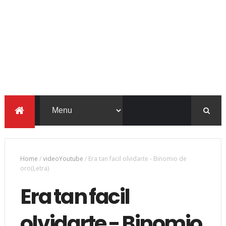
Home
/
videoYoutube
/
Era tan facil olvidarte - Binomio de
oro(Letra)
Era tan facil
olvidarte - Binomio