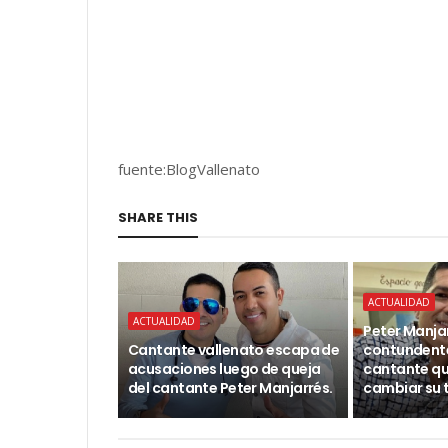
fuente:BlogVallenato
SHARE THIS
ACTUALIDAD
ACTUALIDAD
Peter Manjar
Cantante vallenato escapa de
contundente
acusaciones luego de queja
cantante qu
del cantante Peter Manjarrés.
cambiar su 