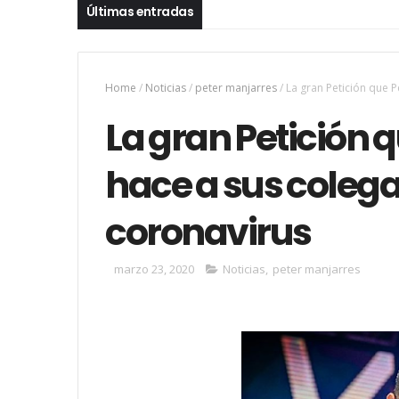
Últimas entradas
Home
/
Noticias
/
peter manjarres
/
La gran Petición que P
La gran Petición 
hace a sus colegas
coronavirus
marzo 23, 2020
Noticias
,
peter manjarres