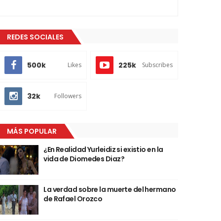
REDES SOCIALES
500k
225k
Likes
Subscribes
32k
Followers
MÁS POPULAR
¿En Realidad Yurleidiz si existio en la
vida de Diomedes Diaz?
La verdad sobre la muerte del hermano
de Rafael Orozco