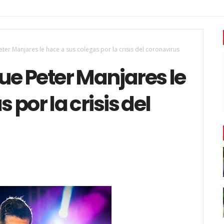
eter Manjares le hace a sus colegas por la crisis del coronavirus
que Peter Manjares le
 por la crisis del