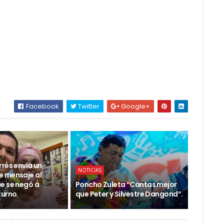
Facebook
Twitter
Google+
rés envía un
NOTICIAS
 mensaje al
e se negó a
Poncho Zuleta “Cantas mejor
turno.
que Peter y Silvestre Dangond”.