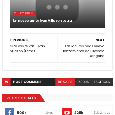
VIDEOYOUTUBE
Un nuevo amor Ivan Villazon Letra
PREVIOUS
NEXT
Si te vas te vas - iván
Las locuras mías nuevo
villazón (Letra)
lanzamiento de Silvestre
Dangond
POST
COMMENT
BLOGGER
DISQUS
FACEBOOK
REDES SOCIALES
500k
225k
Likes
Subscribes