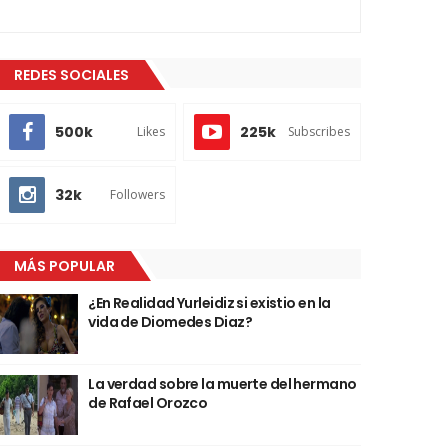
REDES SOCIALES
500k
225k
Likes
Subscribes
32k
Followers
MÁS POPULAR
¿En Realidad Yurleidiz si existio en la
vida de Diomedes Diaz?
La verdad sobre la muerte del hermano
de Rafael Orozco