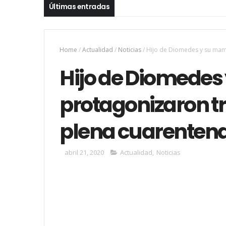
Últimas entradas
Home
/
Actualidad
/
Noticias
/
Hijo de Diomedes y su mam
Hijo de Diomede
protagonizaron t
plena cuarenten
abril 21, 2020
Actualidad
,
Noticias