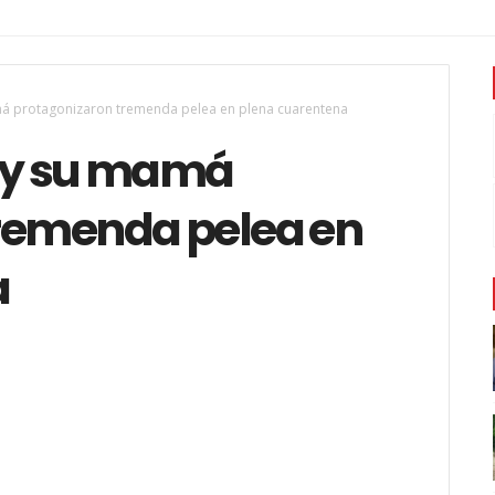
á protagonizaron tremenda pelea en plena cuarentena
s y su mamá
remenda pelea en
a