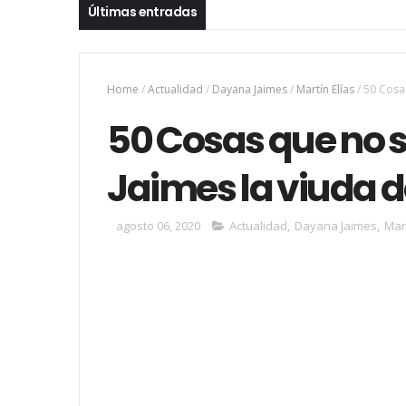
Últimas entradas
Home
/
Actualidad
/
Dayana Jaimes
/
Martín Elías
/
50 Cosas
50 Cosas que no 
Jaimes la viuda d
agosto 06, 2020
Actualidad
,
Dayana Jaimes
,
Mart