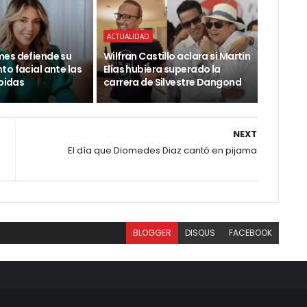
ACTUALIDAD
es defiende su
Wilfran Castillo aclara si Martín
o facial ante las
Elías hubiera superado la
ibidas
carrera de Silvestre Dangond
NEXT
El día que Diomedes Diaz cantó en pijama
BLOGGER
DISQUS
FACEBOOK