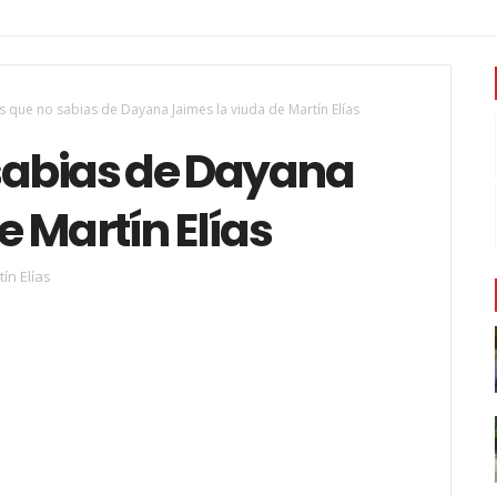
 que no sabias de Dayana Jaimes la viuda de Martín Elías
sabias de Dayana
e Martín Elías
ín Elías