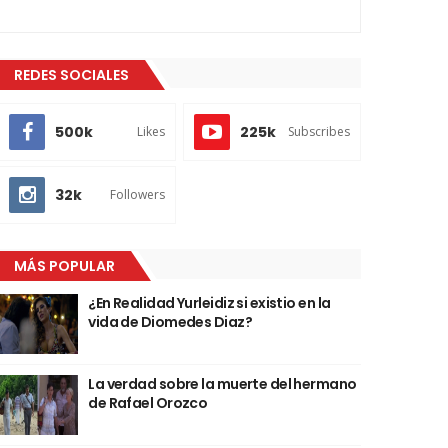
REDES SOCIALES
500k
225k
Likes
Subscribes
32k
Followers
MÁS POPULAR
¿En Realidad Yurleidiz si existio en la
vida de Diomedes Diaz?
La verdad sobre la muerte del hermano
de Rafael Orozco