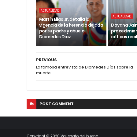
ACTUALIDAD
ACTUALIDAD
Martín Elías Jr. detalla la
vigencia de la herencia dejada
Dayana Jaim
por su padre y abuelo
procedimient
Diomedes Díaz
críticas rec
PREVIOUS
La famosa entrevista de Diomedes Díaz sobre la
muerte
POST
COMMENT
Copyright © 2020 Vallenato del bueno.