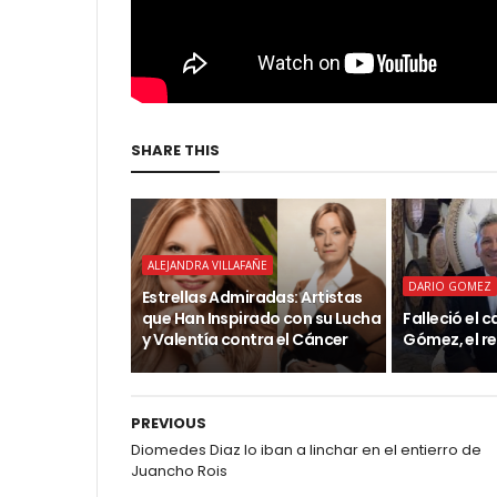
SHARE THIS
ALEJANDRA VILLAFAÑE
DARIO GOMEZ
Estrellas Admiradas: Artistas
que Han Inspirado con su Lucha
Falleció el 
y Valentía contra el Cáncer
Gómez, el r
PREVIOUS
Diomedes Diaz lo iban a linchar en el entierro de
Juancho Rois