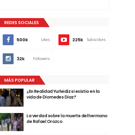
REDES SOCIALES
500k
225k
Likes
Subscribes
32k
Followers
MÁS POPULAR
¿En Realidad Yurleidiz si existio en la
vida de Diomedes Diaz?
La verdad sobre la muerte del hermano
de Rafael Orozco