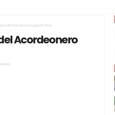
tierro del Acordeonero Juancho Rois
o del Acordeonero
oticias