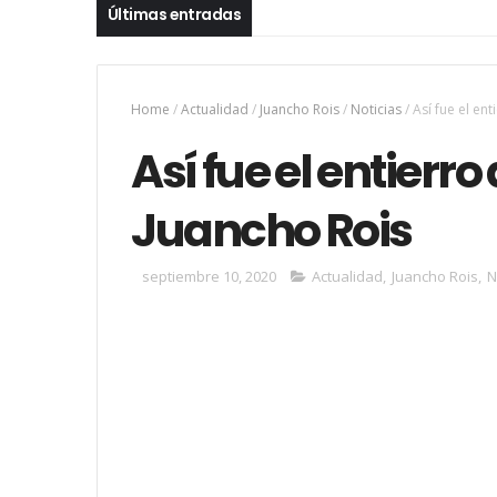
Últimas entradas
Home
/
Actualidad
/
Juancho Rois
/
Noticias
/
Así fue el en
Así fue el entierr
Juancho Rois
septiembre 10, 2020
Actualidad
,
Juancho Rois
,
N