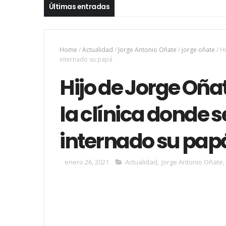
Últimas entradas
Home
/
Actualidad
/
Jorge Antonio Oñate
/
jorge oñate
/
Hi
internado su papá
Hijo de Jorge Oña
la clínica donde 
internado su pap
enero 26, 2021
Actualidad
,
Jorge Antonio Oñate
,