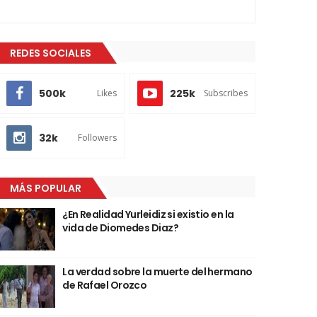
REDES SOCIALES
500k
225k
Likes
Subscribes
32k
Followers
MÁS POPULAR
¿En Realidad Yurleidiz si existio en la
vida de Diomedes Diaz?
La verdad sobre la muerte del hermano
de Rafael Orozco