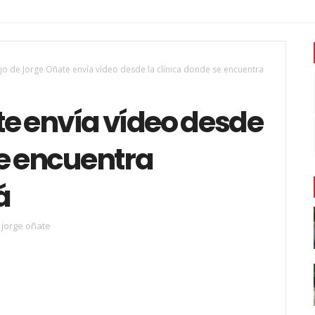
jo de Jorge Oñate envía vídeo desde la clínica donde se encuentra
te envía vídeo desde
se encuentra
á
jorge oñate