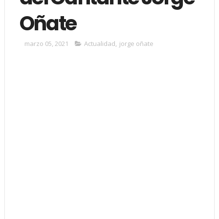
Oñate
marzo 05, 2021
Actualidad
,
jorge oñate