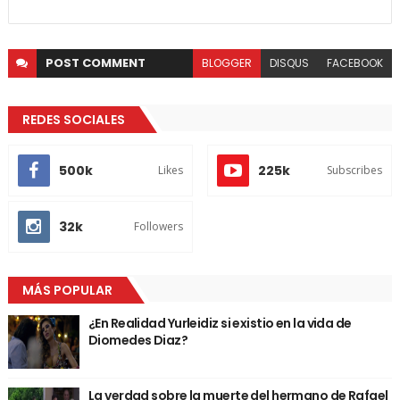
POST
COMMENT
BLOGGER
DISQUS
FACEBOOK
REDES SOCIALES
500k
225k
Likes
Subscribes
32k
Followers
MÁS POPULAR
¿En Realidad Yurleidiz si existio en la vida de
Diomedes Diaz?
La verdad sobre la muerte del hermano de Rafael