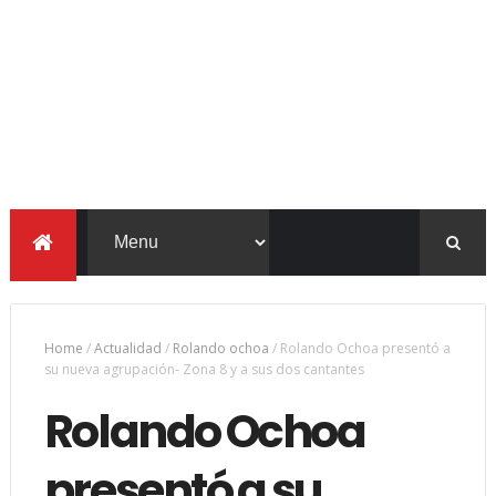
Home
/
Actualidad
/
Rolando ochoa
/
Rolando Ochoa presentó a
su nueva agrupación- Zona 8 y a sus dos cantantes
Rolando Ochoa
presentó a su