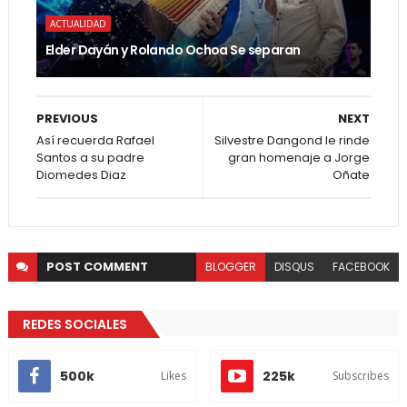
ACTUALIDAD
Elder Dayán y Rolando Ochoa Se separan
PREVIOUS
NEXT
Así recuerda Rafael
Silvestre Dangond le rinde
Santos a su padre
gran homenaje a Jorge
Diomedes Diaz
Oñate
POST
COMMENT
BLOGGER
DISQUS
FACEBOOK
REDES SOCIALES
500k
225k
Likes
Subscribes