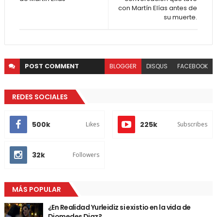
con Martín Elías antes de
su muerte.
POST
COMMENT
BLOGGER
DISQUS
FACEBOOK
REDES SOCIALES
500k
225k
Likes
Subscribes
32k
Followers
MÁS POPULAR
¿En Realidad Yurleidiz si existio en la vida de
Diomedes Diaz?