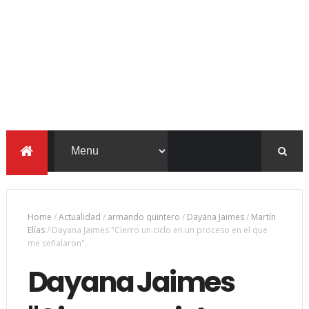
Home
/
Actualidad
/
armando quintero
/
Dayana Jaimes
/
Martín
Elías
/
Dayana Jaimes "Cierro un ciclo en un proceso en el que
me señalaron".
Dayana Jaimes