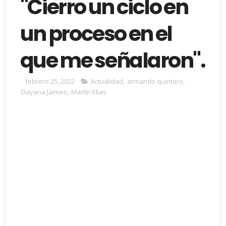
"Cierro un ciclo en
un proceso en el
que me señalaron".
febrero 25, 2022
Actualidad
,
armando quintero
,
Dayana Jaimes
,
Martín Elías