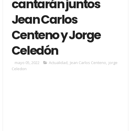
cantarán juntos
Jean Carlos
Centeno y Jorge
Celedón
mayo 05, 2022
Actualidad
,
Jean Carlos Centeno
,
jorge
Celedon