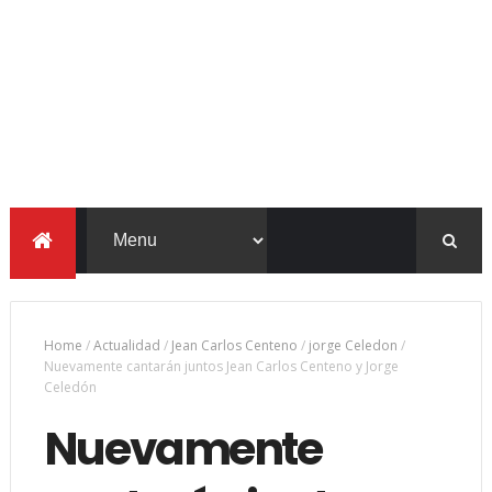
Home
/
Actualidad
/
Jean Carlos Centeno
/
jorge Celedon
/
Nuevamente cantarán juntos Jean Carlos Centeno y Jorge
Celedón
Nuevamente