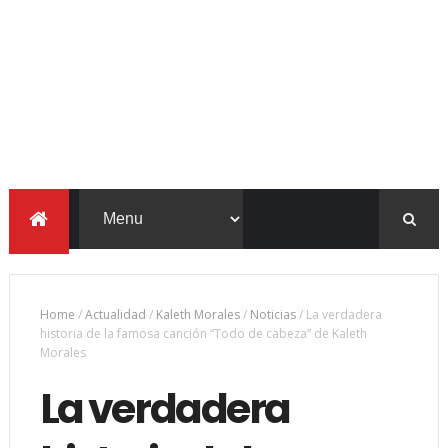
Home
/
Actualidad
/
Kaleth Morales
/
Noticias
/
La verdadera
historia de la famosa canción “Todo de cabeza” de Kaleth
Morales
La verdadera