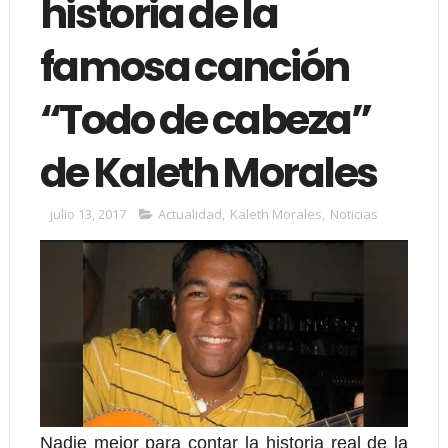
historia de la
famosa canción
“Todo de cabeza”
de Kaleth Morales
julio 13, 2017
Actualidad
,
Kaleth Morales
,
Noticias
Nadie mejor para contar la historia real de la