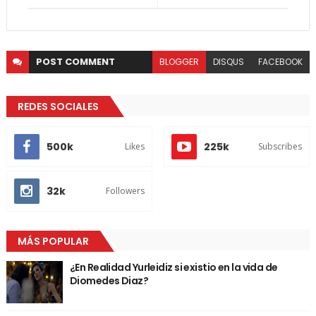
POST
COMMENT
BLOGGER
DISQUS
FACEBOOK
REDES SOCIALES
500k
225k
Likes
Subscribes
32k
Followers
MÁS POPULAR
¿En Realidad Yurleidiz si existio en la vida de
Diomedes Diaz?