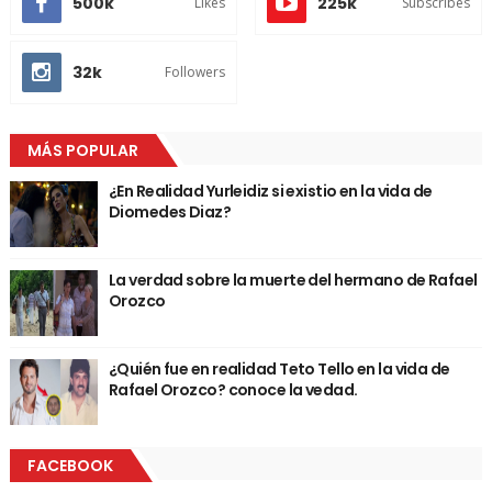
500k
225k
Likes
Subscribes
32k
Followers
MÁS POPULAR
¿En Realidad Yurleidiz si existio en la vida de
Diomedes Diaz?
La verdad sobre la muerte del hermano de Rafael
Orozco
¿Quién fue en realidad Teto Tello en la vida de
Rafael Orozco? conoce la vedad.
FACEBOOK