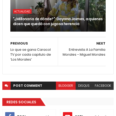
ACTUALIDAD
"¿Millonaria de dónde?": Dayana Jaimes, a quienes
dicen que quedó con jugosa herencia
PREVIOUS
NEXT
Lo que se gana Caracol
Entrevista A La Familia
TV por cada capitulo de
Morales - Miguel Morales
‘Los Morales’
POST
COMMENT
BLOGGER
DISQUS
FACEBOOK
REDES SOCIALES