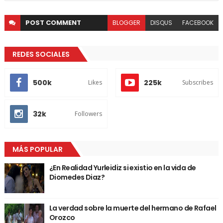
POST
COMMENT
BLOGGER
DISQUS
FACEBOOK
REDES SOCIALES
500k
225k
Likes
Subscribes
32k
Followers
MÁS POPULAR
¿En Realidad Yurleidiz si existio en la vida de
Diomedes Diaz?
La verdad sobre la muerte del hermano de Rafael
Orozco