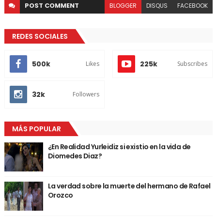
POST
COMMENT
BLOGGER
DISQUS
FACEBOOK
REDES SOCIALES
500k
225k
Likes
Subscribes
32k
Followers
MÁS POPULAR
¿En Realidad Yurleidiz si existio en la vida de
Diomedes Diaz?
La verdad sobre la muerte del hermano de Rafael
Orozco