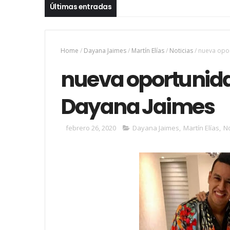
Últimas entradas
Home
/
Dayana Jaimes
/
Martín Elías
/
Noticias
/
nueva opor
nueva oportunida
Dayana Jaimes
febrero 26, 2020
Dayana Jaimes
,
Martín Elías
,
No