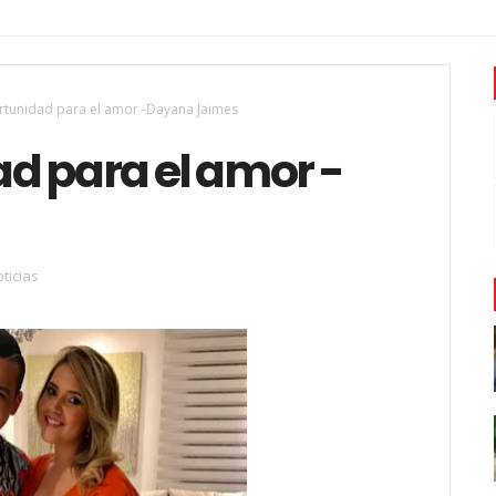
tunidad para el amor -Dayana Jaimes
d para el amor -
ticias