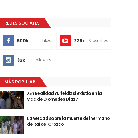
REDES SOCIALES
500k
225k
Likes
Subscribes
32k
Followers
MÁS POPULAR
¿En Realidad Yurleidiz si existio en la
vida de Diomedes Diaz?
La verdad sobre la muerte del hermano
de Rafael Orozco