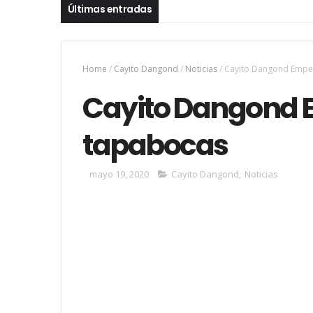
Últimas entradas
Home
/
Cayito Dangond
/
Noticias
/
Cayito Dangond Empe
Cayito Dangond 
tapabocas
mayo 19, 2020
Cayito Dangond
,
Noticias