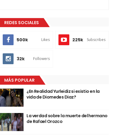
REDES SOCIALES
500k
225k
Likes
Subscribes
32k
Followers
MÁS POPULAR
¿En Realidad Yurleidiz si existio en la
vida de Diomedes Diaz?
La verdad sobre la muerte del hermano
de Rafael Orozco