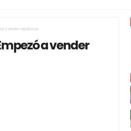
zó a vender tapabocas
Empezó a vender