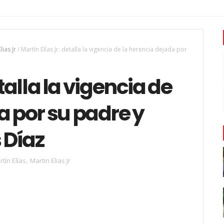
lias Jr
/
Martín Elías Jr. detalla la vigencia de la herencia dejada por
talla la vigencia de
a por su padre y
 Díaz
tín Elías
,
Martin Elias Jr