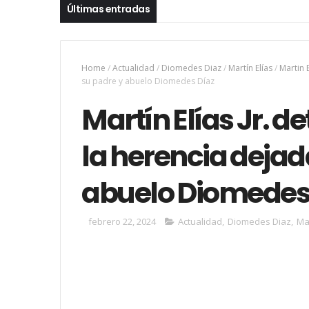
Últimas entradas
Home
/
Actualidad
/
Diomedes Diaz
/
Martín Elías
/
Martin E
su padre y abuelo Diomedes Díaz
Martín Elías Jr. de
la herencia dejad
abuelo Diomedes
febrero 22, 2024
Actualidad
,
Diomedes Diaz
,
Mar