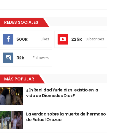
REDES SOCIALES
500k
225k
Likes
Subscribes
32k
Followers
MÁS POPULAR
¿En Realidad Yurleidiz si existio en la
vida de Diomedes Diaz?
La verdad sobre la muerte del hermano
de Rafael Orozco