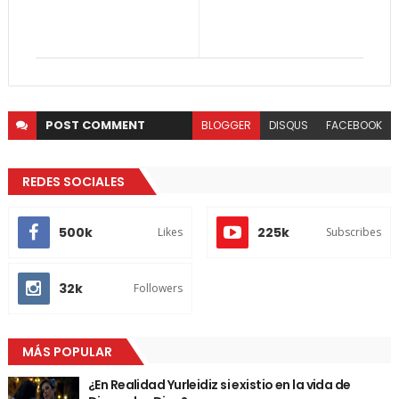
POST
COMMENT
BLOGGER
DISQUS
FACEBOOK
REDES SOCIALES
500k
225k
Likes
Subscribes
32k
Followers
MÁS POPULAR
¿En Realidad Yurleidiz si existio en la vida de