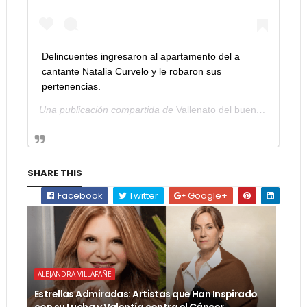
Delincuentes ingresaron al apartamento del a
cantante Natalia Curvelo y le robaron sus
pertenencias.
Una publicación compartida de
Vallenato del bueno
(@vallena
SHARE THIS
Facebook
Twitter
Google+
ALEJANDRA VILLAFAÑE
Estrellas Admiradas: Artistas que Han Inspirado
con su Lucha y Valentía contra el Cáncer